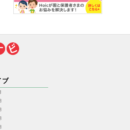
イブ
月
月
月
月
月