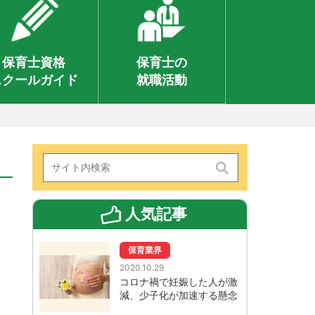
保育士資格
保育士の
スクールガイド
就職活動
人気記事
保育業界
2020.10.29
コロナ禍で妊娠した人が激
減、少子化が加速する懸念