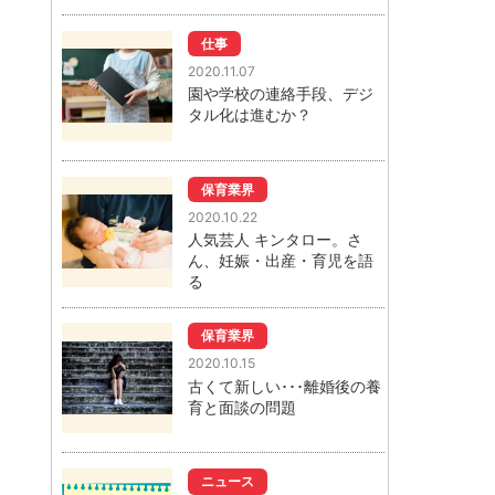
仕事
2020.11.07
園や学校の連絡手段、デジ
タル化は進むか？
保育業界
2020.10.22
人気芸人 キンタロー。さ
ん、妊娠・出産・育児を語
る
保育業界
2020.10.15
古くて新しい･･･離婚後の養
育と面談の問題
ニュース