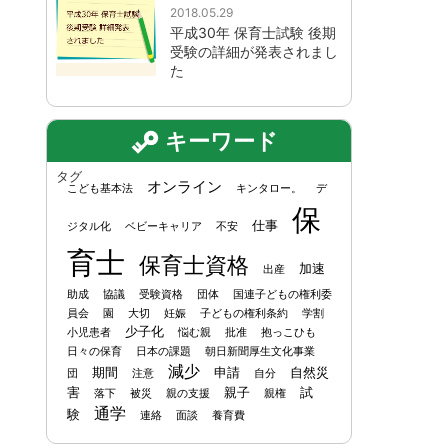
2018.05.29
平成30年 保育士試験 後期
受験の詳細が発表されまし
た
キーワード
タグ
オンライン
こども基本法
キンタロー。
デ
保
仕事
ジタル化
ベビーキャリア
不安
育士
保育士資格
加速
出産
助成
協議
受験資格
団体
国連子どもの権利委
員会
園
大切
妊娠
子どもの権利条約
学割
少子化
小児患者
悩む親
批准
抱っこひも
日々の保育
日本の課題
朝日新聞厚生文化事業
減少
期間
申請
自然災
団
注意
自分
害
親子
試
落下
被災
親の支援
親権
通学
験
連絡
面談
養育費