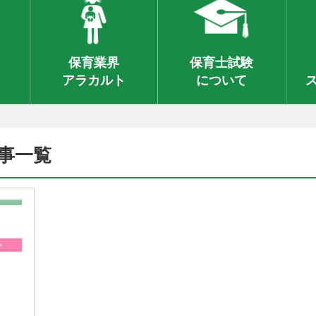
保育業界
保育士試験
アラカルト
について
事一覧