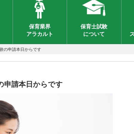
保育業界
保育士試験
アラカルト
について
受験の申請本日からです
験の申請本日からです