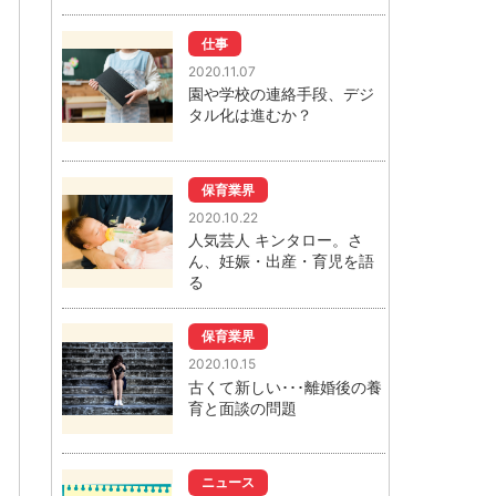
仕事
2020.11.07
園や学校の連絡手段、デジ
タル化は進むか？
保育業界
2020.10.22
人気芸人 キンタロー。さ
ん、妊娠・出産・育児を語
る
保育業界
2020.10.15
古くて新しい･･･離婚後の養
育と面談の問題
ニュース