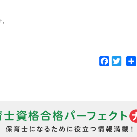
す。
」
Face
Twi