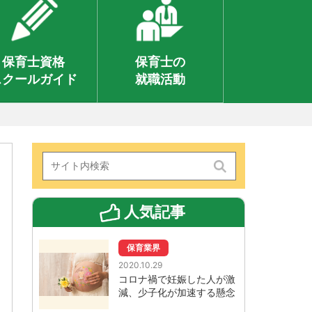
保育士資格
保育士の
スクールガイド
就職活動
人気記事
保育業界
2020.10.29
コロナ禍で妊娠した人が激
減、少子化が加速する懸念