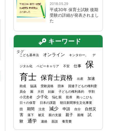
2018.05.29
平成30年 保育士試験 後期
受験の詳細が発表されまし
た
キーワード
タグ
オンライン
こども基本法
キンタロー。
デ
保
仕事
ジタル化
ベビーキャリア
不安
育士
保育士資格
加速
出産
助成
協議
受験資格
団体
国連子どもの権利委
員会
園
大切
妊娠
子どもの権利条約
学割
少子化
小児患者
悩む親
批准
抱っこひも
日々の保育
日本の課題
朝日新聞厚生文化事業
減少
期間
申請
自然災
団
注意
自分
害
親子
試
落下
被災
親の支援
親権
通学
験
連絡
面談
養育費