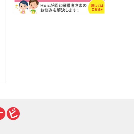
book
tter
共
有