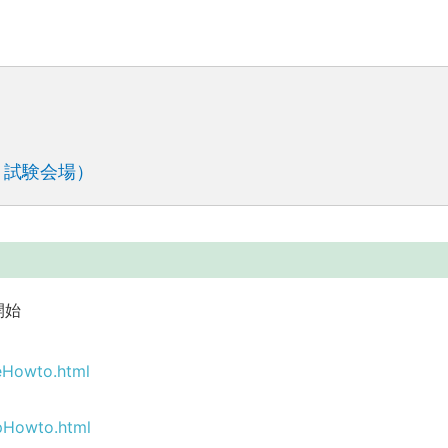
・試験会場）
開始
eHowto.html
pHowto.html