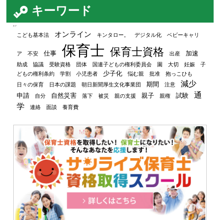
キーワード
タグ
オンライン
こども基本法
キンタロー。
デジタル化
ベビーキャリ
保育士
保育士資格
仕事
加速
ア
不安
出産
助成
協議
受験資格
団体
国連子どもの権利委員会
園
大切
妊娠
子
少子化
どもの権利条約
学割
小児患者
悩む親
批准
抱っこひも
減少
期間
日々の保育
日本の課題
朝日新聞厚生文化事業団
注意
通
申請
自然災害
親子
試験
自分
落下
被災
親の支援
親権
学
連絡
面談
養育費