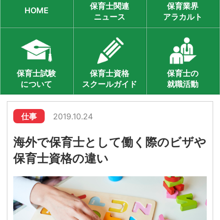
保育士関連
保育業界
HOME
ニュース
アラカルト
保育士試験
保育士資格
保育士の
について
スクールガイド
就職活動
仕事
2019.10.24
海外で保育士として働く際のビザや
保育士資格の違い