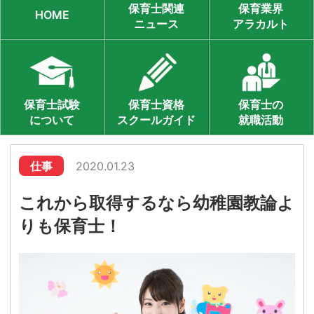
保育士関連
保育業界
HOME
ニュース
アラカルト
保育士試験
保育士資格
保育士の
について
スクールガイド
就職活動
仕事
2020.01.23
これから取得するなら幼稚園教論よ
りも保育士！