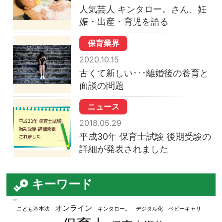
人気芸人 キンタロー。さん、妊
娠・出産・育児を語る
保育業界
2020.10.15
古くて新しい･･･離婚後の養育と
面談の問題
ニュース
2018.05.29
平成30年 保育士試験 後期受験の
詳細が発表されました
キーワード
タグ
オンライン
こども基本法
キンタロー。
デジタル化
ベビーキャリ