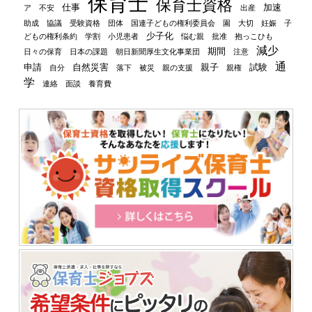
保育士
保育士資格
仕事
加速
ア
不安
出産
助成
協議
受験資格
団体
国連子どもの権利委員会
園
大切
妊娠
子
少子化
どもの権利条約
学割
小児患者
悩む親
批准
抱っこひも
減少
期間
日々の保育
日本の課題
朝日新聞厚生文化事業団
注意
通
申請
自然災害
親子
試験
自分
落下
被災
親の支援
親権
学
連絡
面談
養育費