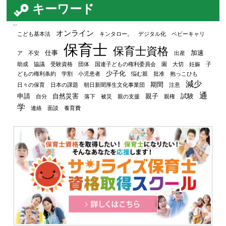
キーワード
タグ
オンライン
こども基本法
キンタロー。
デジタル化
ベビーキャリ
保育士
保育士資格
仕事
加速
ア
不安
出産
助成
協議
受験資格
団体
国連子どもの権利委員会
園
大切
妊娠
子
少子化
どもの権利条約
学割
小児患者
悩む親
批准
抱っこひも
減少
期間
日々の保育
日本の課題
朝日新聞厚生文化事業団
注意
通
申請
自然災害
親子
試験
自分
落下
被災
親の支援
親権
学
連絡
面談
養育費