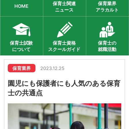
保育士関連
保育業界
HOME
ニュース
アラカルト
保育士試験
保育士資格
保育士の
について
スクールガイド
就職活動
保育業界
2023.12.25
園児にも保護者にも人気のある保育
士の共通点