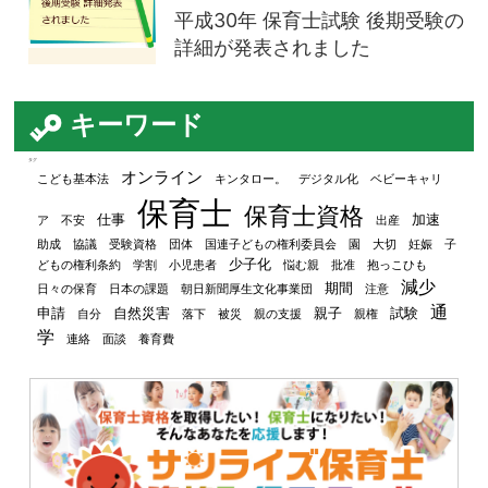
平成30年 保育士試験 後期受験の
詳細が発表されました
キーワード
タグ
オンライン
こども基本法
キンタロー。
デジタル化
ベビーキャリ
保育士
保育士資格
仕事
加速
ア
不安
出産
助成
協議
受験資格
団体
国連子どもの権利委員会
園
大切
妊娠
子
少子化
どもの権利条約
学割
小児患者
悩む親
批准
抱っこひも
減少
期間
日々の保育
日本の課題
朝日新聞厚生文化事業団
注意
通
申請
自然災害
親子
試験
自分
落下
被災
親の支援
親権
学
連絡
面談
養育費