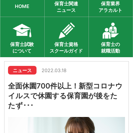
保育士関連
保育業界
HOME
ニュース
アラカルト
保育士試験
保育士資格
保育士の
について
スクールガイド
就職活動
ニュース
2022.03.18
全面休園700件以上！新型コロナウ
イルスで休園する保育園が後をた
たず･･･