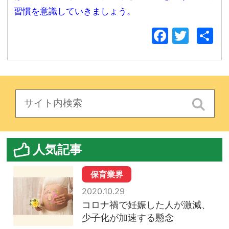
習慣を意識していきましょう。
Facebo
Twitt
人気記事
保育業界
2020.10.29
コロナ禍で妊娠した人が激減、
少子化が加速する懸念