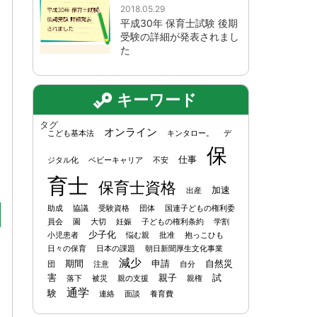
2018.05.29
平成30年 保育士試験 後期
受験の詳細が発表されまし
た
キーワード
タグ
オンライン
こども基本法
キンタロー。
デ
保
仕事
ジタル化
ベビーキャリア
不安
育士
保育士資格
加速
出産
助成
協議
受験資格
団体
国連子どもの権利委
員会
園
大切
妊娠
子どもの権利条約
学割
少子化
小児患者
悩む親
批准
抱っこひも
日々の保育
日本の課題
朝日新聞厚生文化事業
減少
期間
申請
自然災
団
注意
自分
害
親子
試
落下
被災
親の支援
親権
通学
験
連絡
面談
養育費