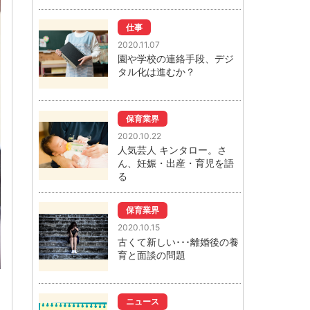
仕事
2020.11.07
園や学校の連絡手段、デジ
タル化は進むか？
保育業界
2020.10.22
人気芸人 キンタロー。さ
ん、妊娠・出産・育児を語
る
保育業界
2020.10.15
古くて新しい･･･離婚後の養
育と面談の問題
ニュース