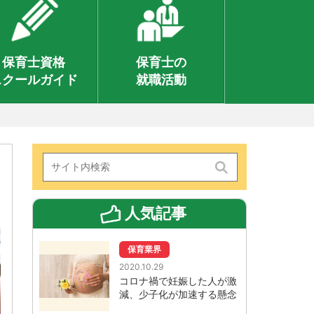
保育士資格
保育士の
スクールガイド
就職活動
人気記事
保育業界
2020.10.29
コロナ禍で妊娠した人が激
減、少子化が加速する懸念