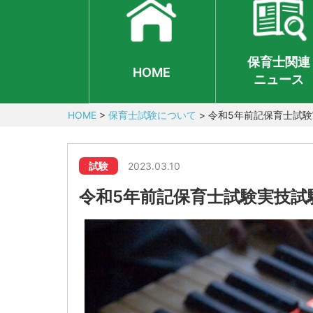
保育士関連
HOME
ニュース
HOME
>
保育士試験について
>
令和5年前記保育士試
試験
2023.03.10
令和5年前記保育士試験実技試