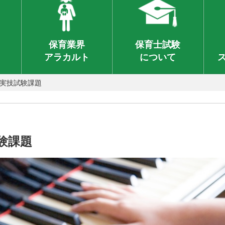
保育業界
保育士試験
アラカルト
について
験実技試験課題
験課題