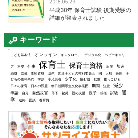
2018.05.29
平成30年 保育士試験 後期受験の
詳細が発表されました
キーワード
タグ
オンライン
こども基本法
キンタロー。
デジタル化
ベビーキャリ
保育士
保育士資格
仕事
加速
ア
不安
出産
助成
協議
受験資格
団体
国連子どもの権利委員会
園
大切
妊娠
子
少子化
どもの権利条約
学割
小児患者
悩む親
批准
抱っこひも
減少
期間
日々の保育
日本の課題
朝日新聞厚生文化事業団
注意
通
申請
自然災害
親子
試験
自分
落下
被災
親の支援
親権
学
連絡
面談
養育費