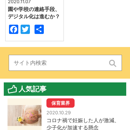
2020.11.07
園や学校の連絡手段、
デジタル化は進むか？
Facebook
Twitter
共
有
人気記事
保育業界
2020.10.29
コロナ禍で妊娠した人が激減、
少子化が加速する懸念