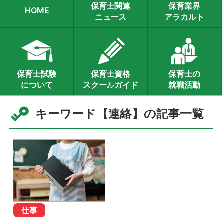
保育士関連
保育業界
HOME
ニュース
アラカルト
保育士試験
保育士資格
保育士の
について
スクールガイド
就職活動
キーワード【連絡】の記事一覧
仕事