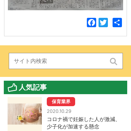
Facebo
Twitt
人気記事
保育業界
2020.10.29
コロナ禍で妊娠した人が激減、
少子化が加速する懸念