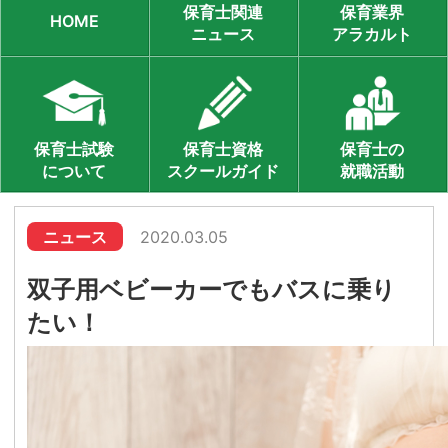
保育士関連
保育業界
HOME
ニュース
アラカルト
保育士試験
保育士資格
保育士の
について
スクールガイド
就職活動
ニュース
2020.03.05
双子用ベビーカーでもバスに乗り
たい！