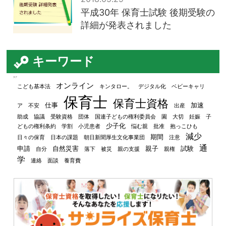
平成30年 保育士試験 後期受験の
詳細が発表されました
キーワード
タグ
オンライン
こども基本法
キンタロー。
デジタル化
ベビーキャリ
保育士
保育士資格
仕事
加速
ア
不安
出産
助成
協議
受験資格
団体
国連子どもの権利委員会
園
大切
妊娠
子
少子化
どもの権利条約
学割
小児患者
悩む親
批准
抱っこひも
減少
期間
日々の保育
日本の課題
朝日新聞厚生文化事業団
注意
通
申請
自然災害
親子
試験
自分
落下
被災
親の支援
親権
学
連絡
面談
養育費