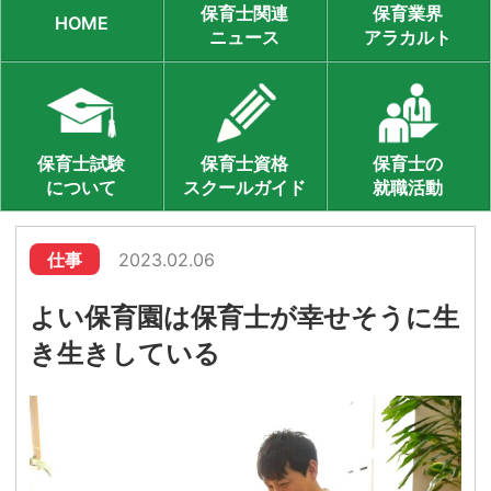
保育士関連
保育業界
HOME
ニュース
アラカルト
保育士試験
保育士資格
保育士の
について
スクールガイド
就職活動
仕事
2023.02.06
よい保育園は保育士が幸せそうに生
き生きしている