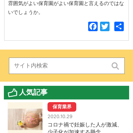
雰囲気がよい保育園がよい保育園と言えるのではな
いでしょうか。
Facebo
Twitt
人気記事
保育業界
2020.10.29
コロナ禍で妊娠した人が激減、
少子化が加速する懸念