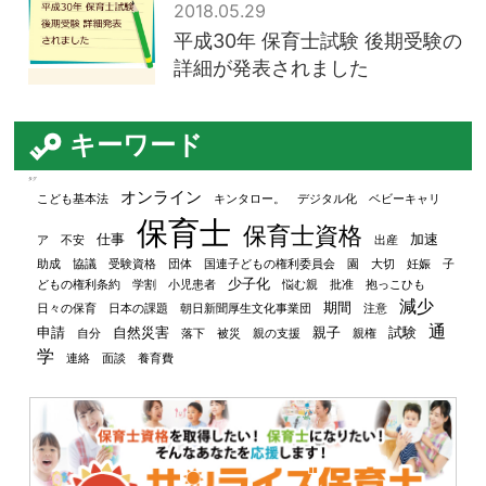
2018.05.29
平成30年 保育士試験 後期受験の
詳細が発表されました
キーワード
タグ
オンライン
こども基本法
キンタロー。
デジタル化
ベビーキャリ
保育士
保育士資格
仕事
加速
ア
不安
出産
助成
協議
受験資格
団体
国連子どもの権利委員会
園
大切
妊娠
子
少子化
どもの権利条約
学割
小児患者
悩む親
批准
抱っこひも
減少
期間
日々の保育
日本の課題
朝日新聞厚生文化事業団
注意
通
申請
自然災害
親子
試験
自分
落下
被災
親の支援
親権
学
連絡
面談
養育費