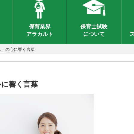
保育業界
保育士試験
アラカルト
について
ん」の心に響く言葉
心に響く言葉