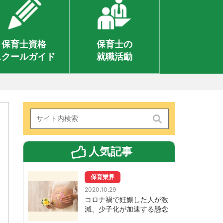
保育士資格
保育士の
スクールガイド
就職活動
人気記事
保育業界
2020.10.29
コロナ禍で妊娠した人が激
減、少子化が加速する懸念