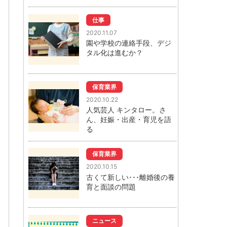
仕事
2020.11.07
園や学校の連絡手段、デジ
タル化は進むか？
保育業界
2020.10.22
人気芸人 キンタロー。さ
ん、妊娠・出産・育児を語
る
保育業界
2020.10.15
古くて新しい･･･離婚後の養
育と面談の問題
ニュース