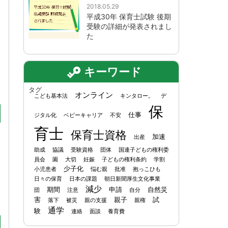
2018.05.29
平成30年 保育士試験 後期
受験の詳細が発表されまし
た
キーワード
タグ
オンライン
こども基本法
キンタロー。
デ
保
仕事
ジタル化
ベビーキャリア
不安
育士
保育士資格
加速
出産
助成
協議
受験資格
団体
国連子どもの権利委
員会
園
大切
妊娠
子どもの権利条約
学割
少子化
小児患者
悩む親
批准
抱っこひも
日々の保育
日本の課題
朝日新聞厚生文化事業
減少
期間
申請
自然災
団
注意
自分
害
親子
試
落下
被災
親の支援
親権
通学
験
連絡
面談
養育費